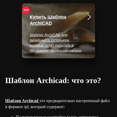
Купить Шаблон
ArchiCAD
Шаблон ArchiCAD для
дизайнеров интерьера,
которые хотят работать в
программе профессионально
Шаблон Archicad: что это?
Шаблон Archicad
это предварительно настроенный файл
в формате tpl, который содержит:
Подготовленные настройки (слои, штриховки,