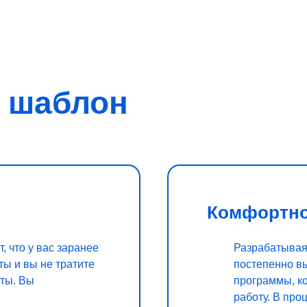
н шаблон
Комфортно
 что у вас заранее
Разрабатывая 
ы и вы не тратите
постепенно в
оты. Вы
программы, к
и
работу. В про