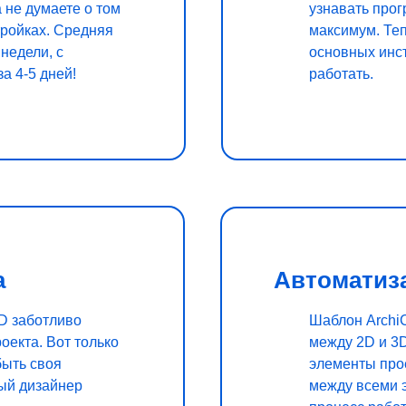
 не думаете о том
узнавать прог
тройках. Средняя
максимум. Теп
недели, с
основных инс
а 4-5 дней!
работать.
а
Автоматиз
D заботливо
Шаблон Archi
оекта. Вот только
между 2D и 3D
быть своя
элементы про
дый дизайнер
между всеми 