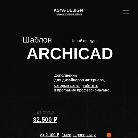
ASYA-DESIGN
www.archicad-prosto.ru
Шаблон
Новый продукт
ARCHICAD
Дополнений
для дизайнеров интерьера,
которые хотят
работать
в программе профессионально
41.000 ₽
32.500 ₽
100 ₽
/ мес
в рассрочку
2
от