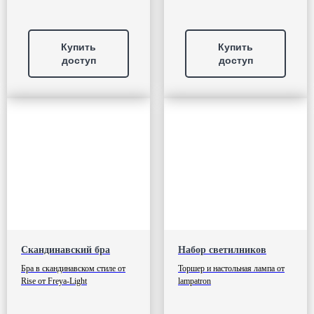
Купить
Купить
доступ
доступ
Скандинавский бра
Набор светилников
Бра в скандинавском стиле от
Торшер и настольная лампа от
Rise от Freya-Light
lampatron