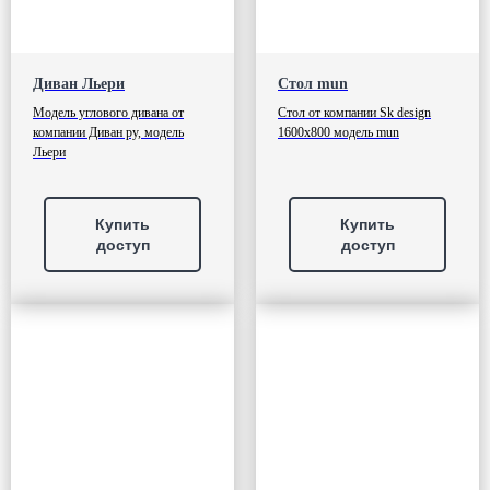
Диван Льери
Стол mun
Модель углового дивана от
Стол от компании Sk design
компании Диван ру, модель
1600х800 модель mun
Льери
Купить
Купить
доступ
доступ