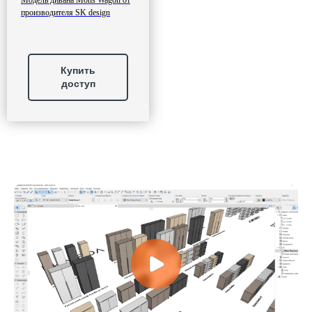
Модель дивана Mons Wagon от
производителя SK design
Купить
доступ