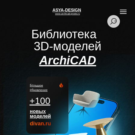
ASYA-DESIGN
www.archicad-prosto.ru
Библиотека
3D-моделей
ArchiCAD
Большое
обновление
+100
новых
моделей
divan.ru