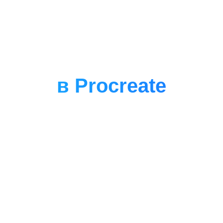
ASYA-DESIGN
www.archicad-prosto.ru
Система
планировок
в Procreate