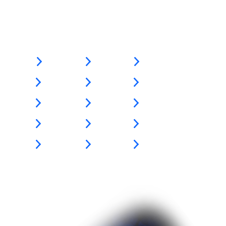
Работают
в Procreate
Экономят
часы рутинной работы
Диваны
Кровати
Столы
Стулья
Кухни
Сантехника
Ванны
Двери
Душевые
Окна
Ковры
Лестницы
Шкафы
Декор
Рабочие места
СИСТЕМА ПЛАНИРОВОК