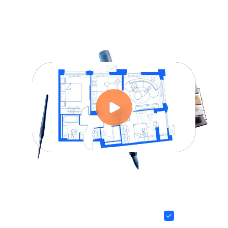
Обзорное видео
Более 500
готовых кистей
для планировок